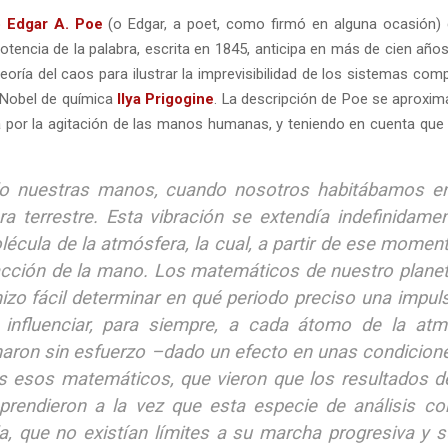
o
Edgar A. Poe
(o Edgar, a poet, como firmó en alguna ocasión)
Potencia de la palabra, escrita en 1845, anticipa en más de cien año
eoría del caos para ilustrar la imprevisibilidad de los sistemas comp
 Nobel de química
Ilya Prigogine
. La descripción de Poe se aproxim
 por la agitación de las manos humanas, y teniendo en cuenta que s
do nuestras manos, cuando nosotros habitábamos en 
ra terrestre. Esta vibración se extendía indefinida
écula de la atmósfera, la cual, a partir de ese momen
acción de la mano. Los matemáticos de nuestro plane
izo fácil determinar en qué periodo preciso una impuls
 influenciar, para siempre, a cada átomo de la atm
aron sin esfuerzo –dado un efecto en unas condiciones
s esos matemáticos, que vieron que los resultados d
prendieron a la vez que esta especie de análisis co
da, que no existían límites a su marcha progresiva y s