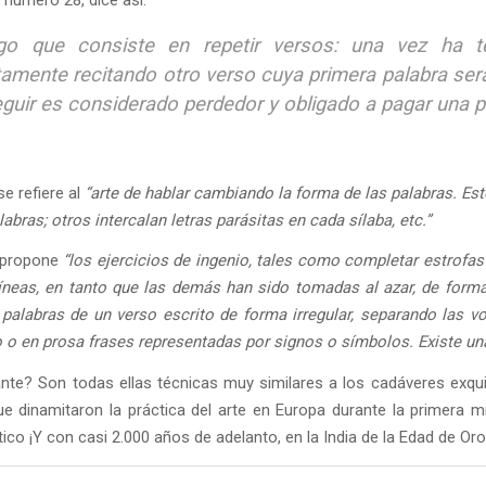
go que consiste en repetir versos: una vez ha 
amente recitando otro verso cuya primera palabra será i
guir es considerado perdedor y obligado a pagar una p
e refiere al
“arte de hablar cambiando la forma de las palabras. Es
alabras; otros intercalan letras parásitas en cada sílaba, etc.”
 propone
“los ejercicios de ingenio, tales como completar estrofas
líneas, en tanto que las demás han sido tomadas al azar, de form
palabras de un verso escrito de forma irregular, separando las v
 o en prosa frases representadas por signos o símbolos. Existe una
nte? Son todas ellas técnicas muy similares a los cadáveres exqui
e dinamitaron la práctica del arte en Europa durante la primera m
ico ¡Y con casi 2.000 años de adelanto, en la India de la Edad de Oro