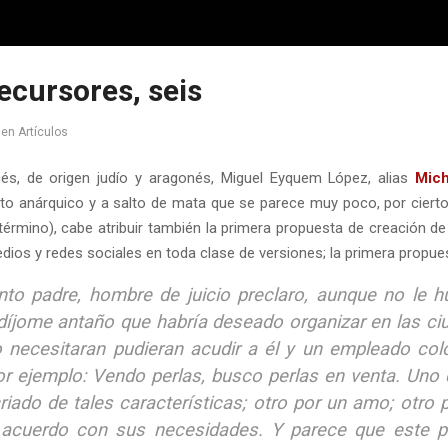
ecursores, seis
en
Artículos
cés, de origen judío y aragonés, Miguel Eyquem López, alias
Mich
to anárquico y a salto de mata que se parece muy poco, por cierto,
término), cabe atribuir también la primera propuesta de creación d
dios y redes sociales en toda clase de versiones; la primera propues
nto padre, hombre de juicio preclaro, aunque no le 
 díjome antaño que habría deseado organizar en las ci
 necesitaran pudieran acudir a él y un empleado colo
 ejemplo: Vendo perlas, busco perlas en venta. Uno q
riado de tales características; otro por un amo; otro 
 acuerdo con sus necesidades. Y parece que este p