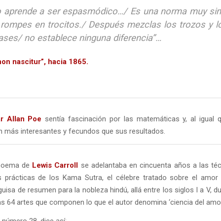
o aprende a ser espasmódico…/ Es una norma muy simp
 rompes en trocitos./ Después mezclas los trozos y l
rases/ no establece ninguna diferencia”…
 non nascitur”, hacia 1865.
r Allan Poe
sentía fascinación por las matemáticas y, al igual 
on más interesantes y fecundos que sus resultados.
r poema de
Lewis Carroll
se adelantaba en cincuenta años a las té
s prácticas de los Kama Sutra, el célebre tratado sobre el amor 
uisa de resumen para la nobleza hindú, allá entre los siglos I a V, d
las 64 artes que componen lo que el autor denomina ‘ciencia del amor
a número 28, dice así: