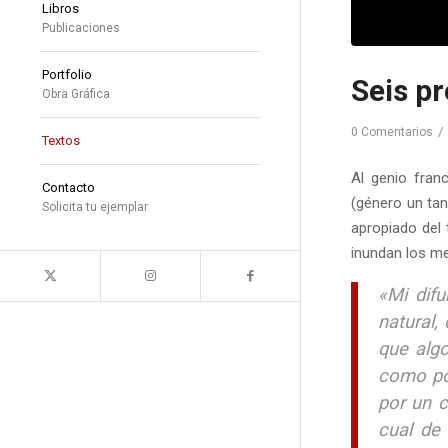
Libros
Publicaciones
Portfolio
Seis pr
Obra Gráfica
/
0 Comentarios
Textos
Al genio fran
Contacto
(género un tan
Solicita tu ejemplar
apropiado del 
inundan los me
«Mi difu
natural,
que algo
como por
por un c
cual de