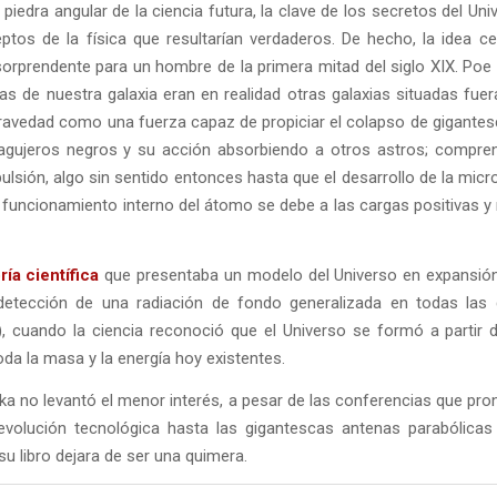
piedra angular de la ciencia futura, la clave de los secretos del Uni
tos de la física que resultarían verdaderos. De hecho, la idea ce
orprendente para un hombre de la primera mitad del siglo XIX. Poe
 de nuestra galaxia eran en realidad otras galaxias situadas fuer
ravedad como una fuerza capaz de propiciar el colapso de gigantes
 agujeros negros y su acción absorbiendo a otros astros; compren
ulsión, algo sin sentido entonces hasta que el desarrollo de la micro
 funcionamiento interno del átomo se debe a las cargas positivas y ne
ría científica
que presentaba un modelo del Universo en expansión
detección de una radiación de fondo generalizada en todas las 
), cuando la ciencia reconoció que el Universo se formó a partir
da la masa y la energía hoy existentes.
eka no levantó el menor interés, a pesar de las conferencias que pr
volución tecnológica hasta las gigantescas antenas parabólicas 
su libro dejara de ser una quimera.