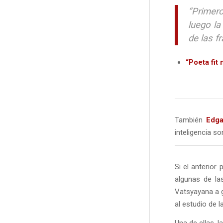
“Primer
luego la
de las f
“Poeta fit
También
Edga
inteligencia s
Si el anterio
algunas de la
Vatsyayana a g
al estudio de 
Una de ellas, l