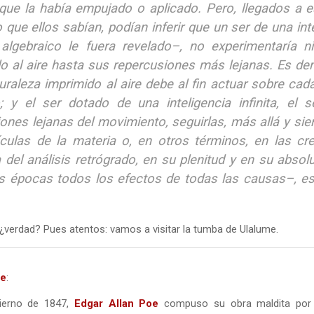
 que la había empujado o aplicado. Pero, llegados a 
o que ellos sabían, podían inferir que un ser de una inte
s algebraico le fuera revelado–, no experimentaría 
o al aire hasta sus repercusiones más lejanas. Es de
uraleza imprimido al aire debe al fin actuar sobre cad
o; y el ser dotado de una inteligencia infinita, el
ones lejanas del movimiento, seguirlas, más allá y sie
ículas de la materia o, en otros términos, en las c
 del análisis retrógrado, en su plenitud y en su absol
s épocas todos los efectos de todas las causas–, es 
¿verdad? Pues atentos: vamos a visitar la tumba de Ulalume.
oe
:
vierno de 1847,
Edgar Allan Poe
compuso su obra maldita por 