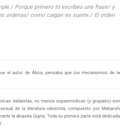
le./ Porque primero tú escribes una frase/ y
os ordenas/ como caigan en suerte./ El orden
que el autor de Alicia, pensaba que los mecanismos de la
cnicas dadaístas, no menos espasmódicas (y grupales) son
sexual de la literatura sánscrita, compuesto por Maharshi
urante la dinastía Gupta. Toda su primera parte está dedicada
’.