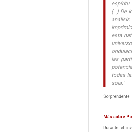
espíritu
(…) De l
análisi
imprimid
esta nat
univers
ondulaci
las part
potencia
todas la
sola.”
Sorprendente, 
Más sobre P
Durante el in