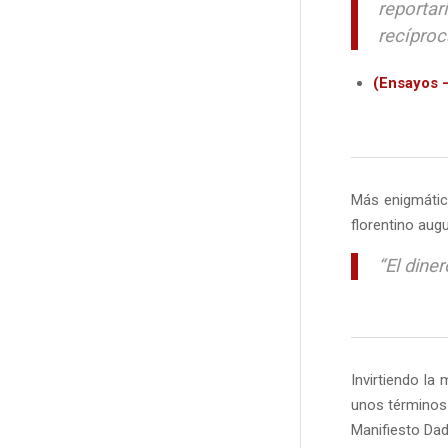
reporta
recíproc
(Ensayos –
Más enigmático
florentino augu
“El diner
Invirtiendo la
unos términos
Manifiesto Dad