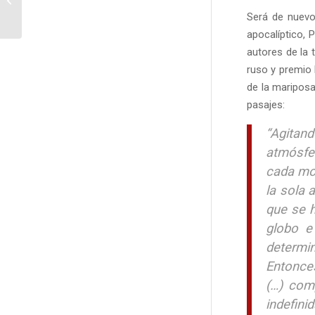
mínimas barrocas
Será de nuev
apocalíptico, 
autores de la t
ruso y premio
de la mariposa
pasajes:
“Agitan
atmósfe
cada mol
la sola 
que se h
globo e
determin
Entonce
(…) com
indefini