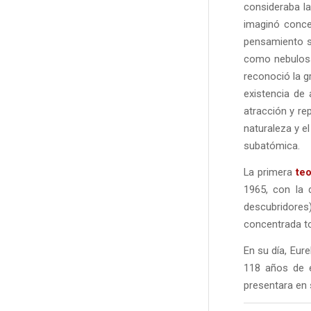
consideraba la 
imaginó concep
pensamiento s
como nebulosas
reconoció la g
existencia de
atracción y rep
naturaleza y el
subatómica.
La primera
teo
1965, con la 
descubridores
concentrada to
En su día, Eur
118 años de e
presentara en 