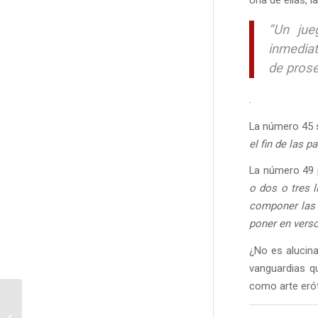
“Un jue
inmediat
de prose
.
La número 45 s
el fin de las p
La número 49
o dos o tres 
componer las 
poner en verso
¿No es alucina
vanguardias qu
como arte erót
Máximas clásicas y