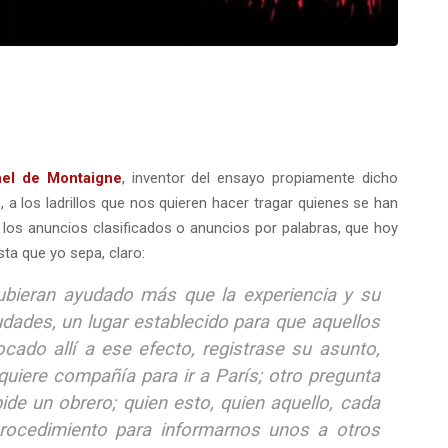
el de Montaigne
, inventor del ensayo propiamente dicho
 a los ladrillos que nos quieren hacer tragar quienes se han
e los anuncios clasificados o anuncios por palabras, que hoy
ta que yo sepa, claro:
hubieran ayudado más que la experiencia y su
udades, un lugar establecido para que aquellos
cado allí a ese efecto, registrase su asunto,
uiere compañía para ir a París; otro pregunta
pide un obrero; quien esto, quien aquello, cada
rocedimiento para informarnos unos a otros